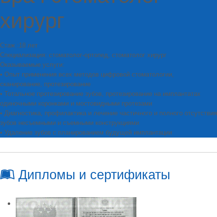
хирург
Стаж :18 лет
Специализация: стоматолог-ортопед, стоматолог хирург
Оказываемые услуги:
• Опыт применения всех методов цифровой стоматологии,
сканирование, протезирование
• Тотальное протезирование зубов, протезирование на имплантатах
одиночными коронками и мостовидными протезами
• Диагностика, профилактика и лечение частичного и полного отсутствия
зубов несъемными и съемными конструкциями
• Удаление зубов с планированием будущей имплантации
Дипломы и сертификаты