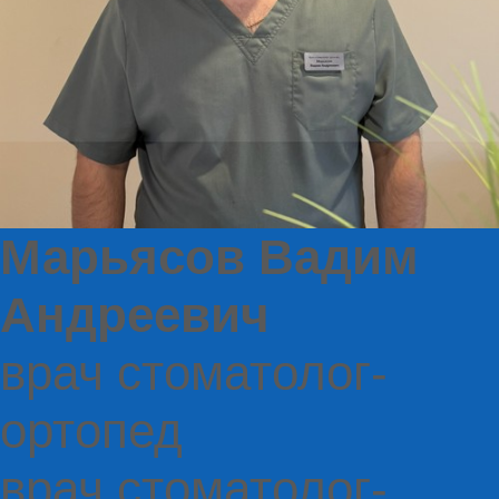
Марьясов Вадим
Андреевич
врач стоматолог-
ортопед
врач стоматолог-