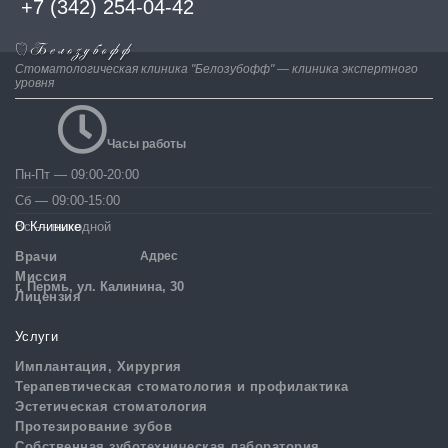
+7 (342) 254-04-42
Стоматологическая клиника "Белозубофф" — клиника экспертного
уровня
Часы работы
Пн-Пт — 09:00-20:00
Сб — 09:00-15:00
Вс — выходной
О Клинике
Врачи
Адрес
Миссия
г. Пермь, ул. Калинина, 30
Лицензия
Услуги
Имплантация, Хирургия
Терапевтическая стоматология и профилактика
Эстетическая стоматология
Протезирование зубов
Собственная зуботехническая лаборатория